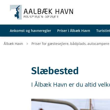
Ankomst og havneregler
Priser i Ålbæk Havn
Turisti
Tilbage til
Ålbæk Havn
Priser for gæstesejlere, bådplads, autocamper
Slæbested
I Ålbæk Havn er du altid vel