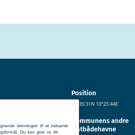
Position
57°35'31N 10°25'44E
Kommunens andre
lystbådehavne