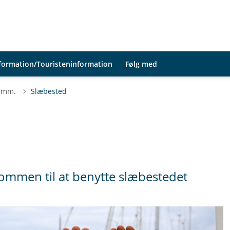
nformation/Touristeninformation
Følg med
e mm.
Slæbested
kommen til at benytte slæbestedet