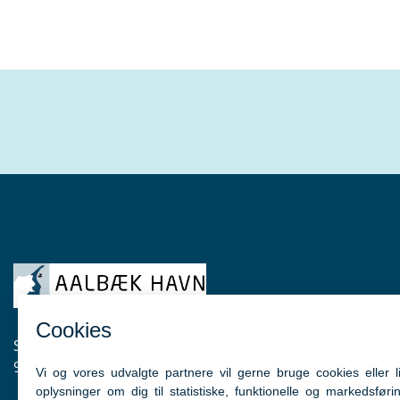
Sønder Havnevej 69
9982 Ålbæk